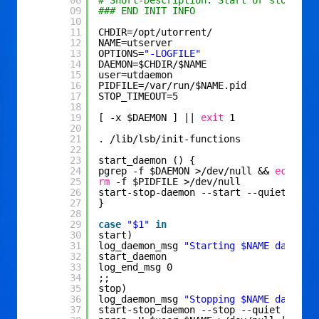
09
### END INIT INFO
10
11
CHDIR=
/opt/utorrent/
12
NAME=utserver
13
OPTIONS=
"-LOGFILE"
14
DAEMON=$CHDIR/$NAME
15
user=utdaemon
16
PIDFILE=
/var/run/
$NAME.pid
17
STOP_TIMEOUT=5
18
19
[ -x $DAEMON ] || 
exit
1
20
21
. 
/lib/lsb/init-functions
22
23
start_daemon () {
24
pgrep -f $DAEMON >
/dev/null
&& 
echo
"$
25
rm
-f $PIDFILE >
/dev/null
26
start-stop-daemon --start --quiet --
ma
27
}
28
29
case
"$1"
in
30
start)
31
log_daemon_msg 
"Starting $NAME daemon"
32
start_daemon
33
log_end_msg 0
34
;;
35
stop)
36
log_daemon_msg 
"Stopping $NAME daemon"
37
start-stop-daemon --stop --quiet --
exe