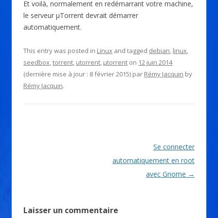
Et voilà, normalement en redémarrant votre machine,
le serveur µTorrent devrait démarrer
automatiquement.
This entry was posted in
Linux
and tagged
debian
,
linux
,
seedbox
,
torrent
,
utorrent
,
µtorrent
on
12 juin 2014
(dernière mise à jour :
8 février 2015
) par
Rémy Jacquin
by
Rémy Jacquin
.
Post navigation
Se connecter
automatiquement en root
avec Gnome
→
Laisser un commentaire