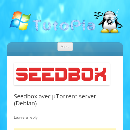
Tutopia
Tutoriels d'informatique
Skip to content
Menu
Seedbox avec µTorrent server
(Debian)
Leave a reply