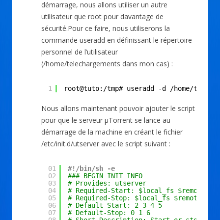
démarrage, nous allons utiliser un autre
utilisateur que root pour davantage de
sécurité.Pour ce faire, nous utiliserons la
commande useradd en définissant le répertoire
personnel de l’utilisateur
(/home/telechargements dans mon cas) :
1
root@tuto:/tmp# useradd -d /home/telech
Nous allons maintenant pouvoir ajouter le script
pour que le serveur µTorrent se lance au
démarrage de la machine en créant le fichier
/etc/init.d/utserver avec le script suivant :
01
#!/bin/sh -e
02
### BEGIN INIT INFO
03
# Provides: utserver
04
# Required-Start: $local_fs $remote_fs
05
# Required-Stop: $local_fs $remote_fs 
06
# Default-Start: 2 3 4 5
07
# Default-Stop: 0 1 6
08
# Short-Description: Start or stop the