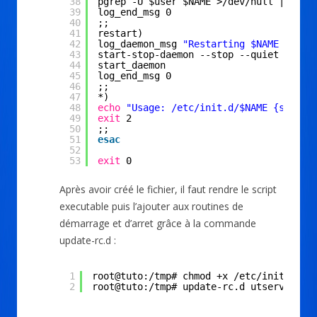
38
pgrep -U $user $NAME >
/dev/null
|| 
rm
39
log_end_msg 0
40
;;
41
restart)
42
log_daemon_msg 
"Restarting $NAME daemo
43
start-stop-daemon --stop --quiet --pid
44
start_daemon
45
log_end_msg 0
46
;;
47
*)
48
echo
"Usage: /etc/init.d/$NAME {start|
49
exit
2
50
;;
51
esac
52
53
exit
0
Après avoir créé le fichier, il faut rendre le script
executable puis l’ajouter aux routines de
démarrage et d’arret grâce à la commande
update-rc.d :
1
root@tuto:/tmp# chmod +x /etc/init.d/ut
2
root@tuto:/tmp# update-rc.d utserver de